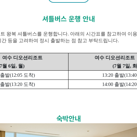
셔틀버스 운행 안내
트 왕복 셔틀버스를 운행합니다
.
아래의 시간표를 참고하여 이
시간 등을 고려하여 정시 출발하는 점 참고 부탁드립니다
.
→
여수 디오션리조트
여수 디오션리조트
7
월
6
일
,
월
)
(7
월
7
일
,
출발
(12:05
도착
)
13:20
출발
(13:4
출발
(13:20
도착
)
14:00
출발
(14:2
숙박안내