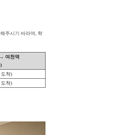
용해주시기 바라며
,
학
→
여천역
화
)
0
도착
)
0
도착
)