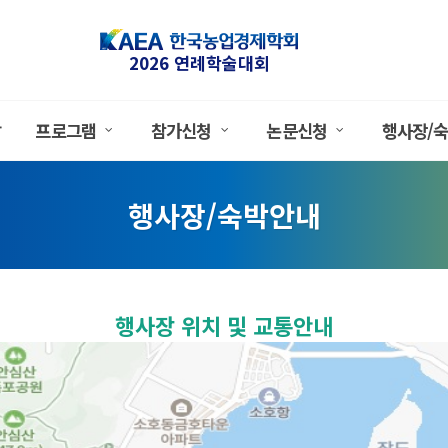
2026 연례학술대회
말
프로그램
참가신청
논문신청
행사장/
행사장/숙박안내
행사장 위치 및 교통안내